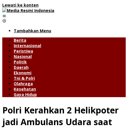
Lewati ke konten
Tambahkan Menu
Berita
Internasional
Peristiwa
Nasional
Politik
Daerah
Ekonomi
Tni & Polri
Olahraga
Kesehatan
Gaya Hidup
Polri Kerahkan 2 Helikpoter
jadi Ambulans Udara saat