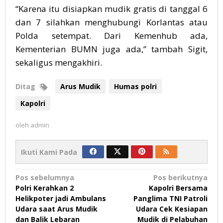
“Karena itu disiapkan mudik gratis di tanggal 6
dan 7 silahkan menghubungi Korlantas atau
Polda setempat. Dari Kemenhub ada,
Kementerian BUMN juga ada,” tambah Sigit,
sekaligus mengakhiri.
Ditag
Arus Mudik
Humas polri
Kapolri
oleh
admin
Ikuti Kami Pada
Navigasi
Pos sebelumnya
Pos berikutnya
Polri Kerahkan 2
Kapolri Bersama
pos
Helikpoter jadi Ambulans
Panglima TNI Patroli
Udara saat Arus Mudik
Udara Cek Kesiapan
dan Balik Lebaran
Mudik di Pelabuhan