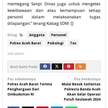
memegang Senpi Dinas juga untuk mengetes
kewibawaan dan atau kemampuan setiap
personil dalam melaksanakan tugas
dilapangan.” terang Kabag SDM. []
Ditag
Anggota
Personel
Polres Aceh Barat
Psikologi
Tes
oleh
admin
Ikuti Kami Pada
Navigasi
Pos sebelumnya
Pos berikutnya
Polres Aceh Barat Terima
Mulai Besok Satlantas
pos
Penghargaan Dari
Polresta Banda Aceh
Ombudsman RI
Akan Gelar Operasi
Patuh Seulawah 2024