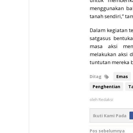
untuk memberik
menggunakan bah
tanah sendiri,” t
Dalam kegiatan te
satgasus bentuka
masa aksi mem
melakukan aksi d
tuntutan mereka b
Ditag
Emas
Penghentian
T
oleh
Redaksi
Ikuti Kami Pada
Navigasi
Pos sebelumnya