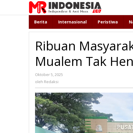
Lewati
ke
konten
Berita
Internasional
Peristiwa
N
Ribuan Masyarak
Mualem Tak Hen
Oktober 5, 2025
oleh
Redaksi
oleh
Redaksi