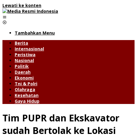
Lewati ke konten
Tambahkan Menu
Berita
Internasional
Peristiwa
Nasional
Politik
Daerah
Ekonomi
Tni & Polri
Olahraga
Kesehatan
Gaya Hidup
Tim PUPR dan Ekskavator
sudah Bertolak ke Lokasi