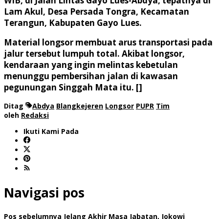
WIB, di Jalan Lintas Gayo Lues-Abdya, tepatnya di
Lam Akul, Desa Persada Tongra, Kecamatan
Terangun, Kabupaten Gayo Lues.
Material longsor membuat arus transportasi pada
jalur tersebut lumpuh total. Akibat longsor,
kendaraan yang ingin melintas kebetulan
menunggu pembersihan jalan di kawasan
pegunungan Singgah Mata itu. []
Ditag
Abdya
Blangkejeren
Longsor
PUPR
Tim
oleh
Redaksi
Ikuti Kami Pada
Navigasi pos
Pos sebelumnya
Jelang Akhir Masa Jabatan, Jokowi