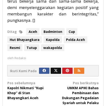
terus bekerja sama dan sama-sama bekerja,
demi menyelenggarakan kegiatan positif yang
membangun karakter dan berintegritas,”
pungkasnya. []
Ditag
Aceh
Badminton
Cup
Hut Bhayangkara
Kapolda
Polda Aceh
Resmi
Tutup
wakapolda
oleh
Redaksi
Ikuti Kami Pada
Navigasi
Pos sebelumnya
Pos berikutnya
Kapolri Nikmati “Kupi
UMKM APIKI Bahas
pos
Khop” di Stan
Pembinaan dan
Bhayangkari Aceh
Dukungan Pegadaian
Syariah untuk Pelaku