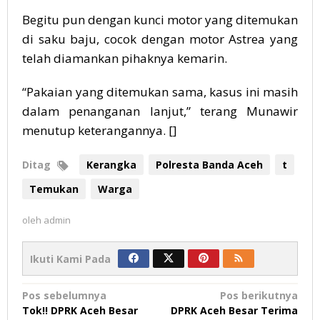
Begitu pun dengan kunci motor yang ditemukan
di saku baju, cocok dengan motor Astrea yang
telah diamankan pihaknya kemarin.
“Pakaian yang ditemukan sama, kasus ini masih
dalam penanganan lanjut,” terang Munawir
menutup keterangannya. []
Ditag
Kerangka
Polresta Banda Aceh
t
Temukan
Warga
oleh
admin
Ikuti Kami Pada
Navigasi
Pos sebelumnya
Pos berikutnya
Tok!! DPRK Aceh Besar
DPRK Aceh Besar Terima
pos