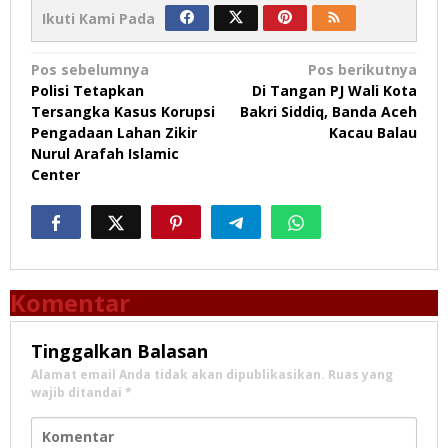
Ikuti Kami Pada
Navigasi
Pos sebelumnya
Pos berikutnya
Polisi Tetapkan
Di Tangan PJ Wali Kota
pos
Tersangka Kasus Korupsi
Bakri Siddiq, Banda Aceh
Pengadaan Lahan Zikir
Kacau Balau
Nurul Arafah Islamic
Center
Komentar
Tinggalkan Balasan
Alamat email Anda tidak akan dipublikasikan.
Ruas yang
wajib ditandai
*