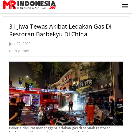
Lewati
ke
konten
31 Jiwa Tewas Akibat Ledakan Gas Di
Restoran Barbekyu Di China
Juni 22, 2023
oleh
admin
oleh
admin
Pekerja darurat menanggapi ledakan gas di sebuah restoran