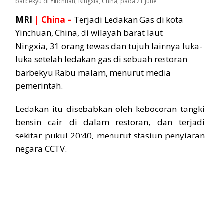
barbekyu di Yinchuan, Ningxia, China, pada 21 June
MRI
| China –
Terjadi Ledakan Gas di kota
Yinchuan,
China
, di wilayah barat laut
Ningxia,
31 orang tewas dan tujuh lainnya luka-
luka
setelah ledakan gas di sebuah restoran
barbekyu Rabu malam, menurut media
pemerintah.
Ledakan itu disebabkan oleh kebocoran tangki
bensin cair di dalam restoran, dan terjadi
sekitar pukul 20:40, menurut stasiun penyiaran
negara CCTV.