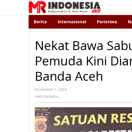
Lewati
ke
konten
Berita
Internasional
Peristiwa
N
Nekat Bawa Sabu
Pemuda Kini Dia
Banda Aceh
November 1, 2024
oleh
Redaksi
oleh
Redaksi