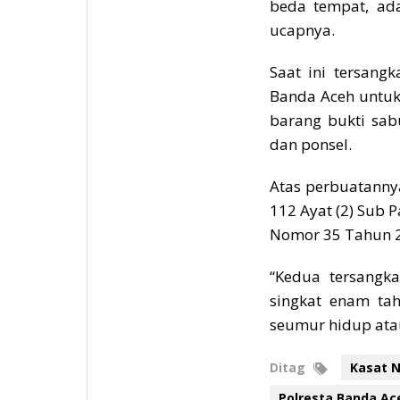
beda tempat, ada
ucapnya.
Saat ini tersan
Banda Aceh untuk 
barang bukti sabu
dan ponsel.
Atas perbuatanny
112 Ayat (2) Sub P
Nomor 35 Tahun 2
“Kedua tersangk
singkat enam ta
seumur hidup ata
Ditag
Kasat 
Polresta Banda Ac