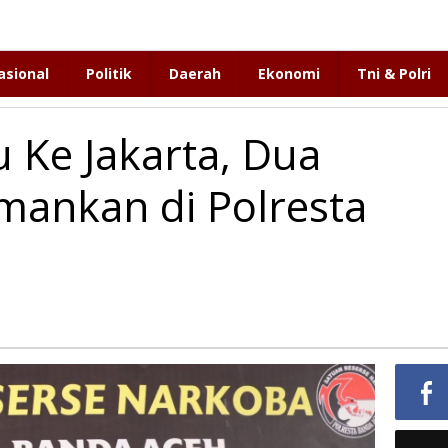
asional
Politik
Daerah
Ekonomi
Tni & Polri
 Ke Jakarta, Dua
mankan di Polresta