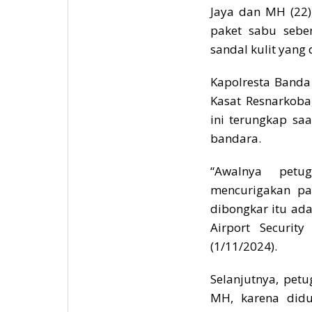
Jaya dan MH (22)
paket sabu sebe
sandal kulit yang
Kapolresta Banda
Kasat Resnarkoba
ini terungkap sa
bandara.
“Awalnya pet
mencurigakan pad
dibongkar itu ad
Airport Securit
(1/11/2024).
Selanjutnya, pet
MH, karena didu