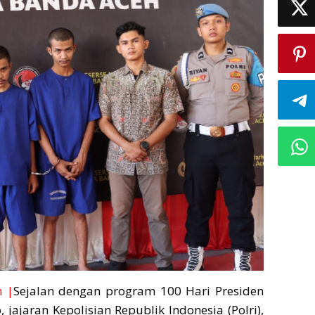
h |
Sejalan dengan program 100 Hari Presiden
 jajaran Kepolisian Republik Indonesia (Polri),