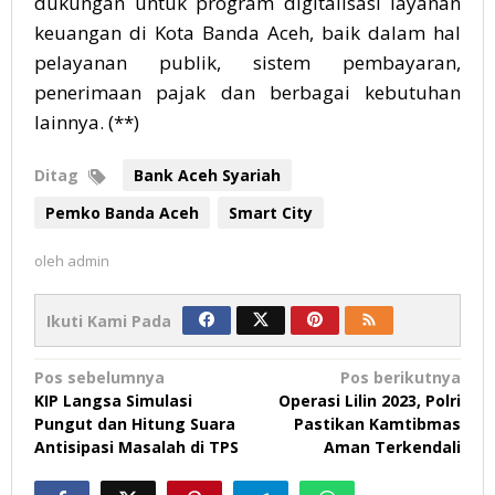
dukungan untuk program digitalisasi layanan
keuangan di Kota Banda Aceh, baik dalam hal
pelayanan publik, sistem pembayaran,
penerimaan pajak dan berbagai kebutuhan
lainnya. (**)
Ditag
Bank Aceh Syariah
Pemko Banda Aceh
Smart City
oleh
admin
Ikuti Kami Pada
Navigasi
Pos sebelumnya
Pos berikutnya
KIP Langsa Simulasi
Operasi Lilin 2023, Polri
pos
Pungut dan Hitung Suara
Pastikan Kamtibmas
Antisipasi Masalah di TPS
Aman Terkendali