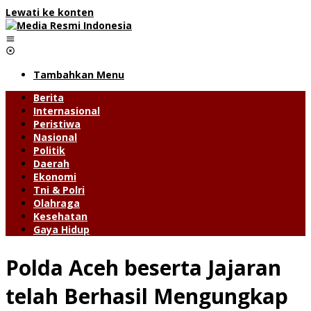
Lewati ke konten
Tambahkan Menu
Berita
Internasional
Peristiwa
Nasional
Politik
Daerah
Ekonomi
Tni & Polri
Olahraga
Kesehatan
Gaya Hidup
Polda Aceh beserta Jajaran
telah Berhasil Mengungkap