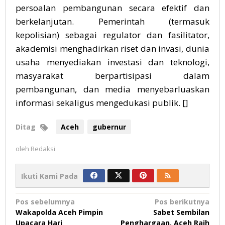
persoalan pembangunan secara efektif dan
berkelanjutan. Pemerintah (termasuk
kepolisian) sebagai regulator dan fasilitator,
akademisi menghadirkan riset dan invasi, dunia
usaha menyediakan investasi dan teknologi,
masyarakat berpartisipasi dalam
pembangunan, dan media menyebarluaskan
informasi sekaligus mengedukasi publik. []
Ditag
Aceh
gubernur
oleh
Redaksi
Ikuti Kami Pada
Navigasi
Pos sebelumnya
Pos berikutnya
Wakapolda Aceh Pimpin
Sabet Sembilan
pos
Upacara Hari
Penghargaan, Aceh Raih