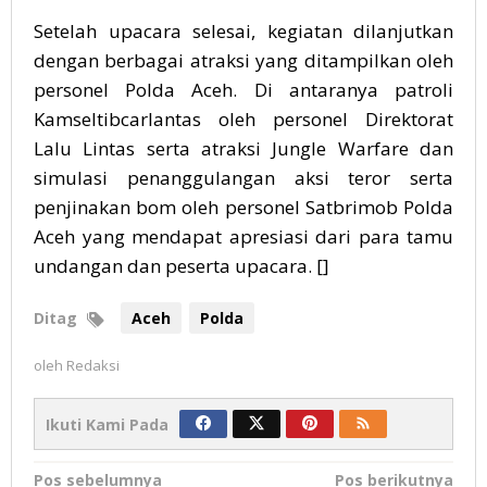
Setelah upacara selesai, kegiatan dilanjutkan
dengan berbagai atraksi yang ditampilkan oleh
personel Polda Aceh. Di antaranya patroli
Kamseltibcarlantas oleh personel Direktorat
Lalu Lintas serta atraksi Jungle Warfare dan
simulasi penanggulangan aksi teror serta
penjinakan bom oleh personel Satbrimob Polda
Aceh yang mendapat apresiasi dari para tamu
undangan dan peserta upacara. []
Ditag
Aceh
Polda
oleh
Redaksi
Ikuti Kami Pada
Navigasi
Pos sebelumnya
Pos berikutnya