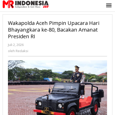
Lewati
ke
konten
Wakapolda Aceh Pimpin Upacara Hari
Bhayangkara ke-80, Bacakan Amanat
Presiden RI
Juli 2, 2026
oleh
Redaksi
oleh
Redaksi