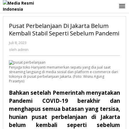
Lewati
ke
konten
Pusat Perbelanjaan Di Jakarta Belum
Kembali Stabil Seperti Sebelum Pandemi
Juli 8, 2023
oleh
admin
oleh
admin
Penjaga toko Hariyanti memamerkan sepatu yang dia jual saat
streaming langsung di media sosial dan platform e-commerce dari
tokonya di pusat perbelanjaan Jakarta. (Foto: Wisnu Agung
Prasetyo)
Bahkan setelah Pemerintah menyatakan
Pandemi COVID-19 berakhir dan
menghapus semua batasan yang tersisa,
hunian pusat perbelanjaan di Jakarta
belum kembali seperti sebelum